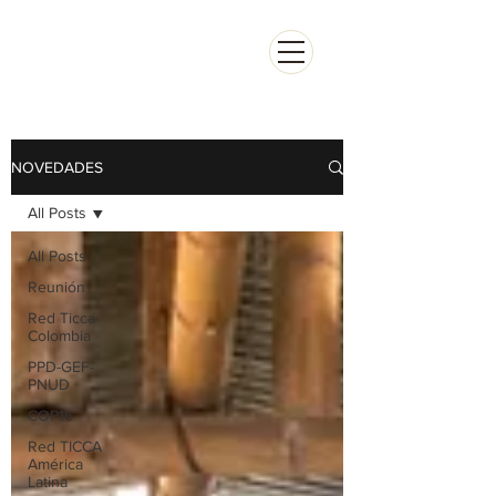
NOVEDADES
All Posts
All Posts
Reunión
Red Ticca
Colombia
PPD-GEF-
PNUD
COP16
Red TICCA
América
Latina